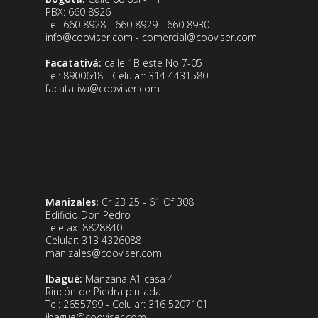
PBX: 660 8926
Tel: 660 8928 - 660 8929 - 660 8930
info@cooviser.com - comercial@cooviser.com
Facatativá:
calle 1B este No 7-05
Tel: 8900648 - Celular: 314 4431580
facatativa@cooviser.com
Manizales:
Cr 23 25 - 61 Of 308
Edificio Don Pedro
Telefax: 8828840
Celular: 313 4326088
manizales@cooviser.com
Ibagué:
Manzana A1 casa 4
Rincón de Piedra pintada
Tel: 2655799 - Celular: 316 5207101
ibague@cooviser.com