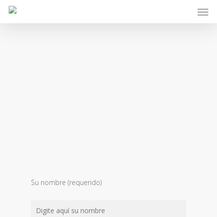
Skip
Men
to
main
content
Contáctenos
Su nombre (requerido)