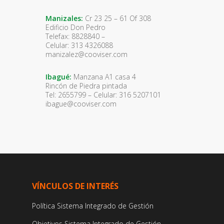
Manizales:
Cr 23 25 – 61 Of 308
Edificio Don Pedro
Telefax: 8828840 –
Celular: 313 4326088
manizalez@cooviser.com
Ibagué:
Manzana A1 casa 4
Rincón de Piedra pintada
Tel: 2655799 – Celular: 316 5207101
ibague@cooviser.com
VÍNCULOS DE INTERÉS
Política Sistema Integrado de Gestión
Objetivos Sistema Integrado de Gestión