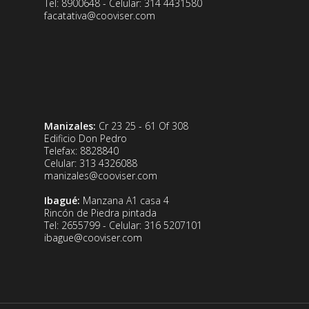
Tel: 8900648 - Celular: 314 4431580
facatativa@cooviser.com
Manizales:
Cr 23 25 - 61 Of 308
Edificio Don Pedro
Telefax: 8828840
Celular: 313 4326088
manizales@cooviser.com
Ibagué:
Manzana A1 casa 4
Rincón de Piedra pintada
Tel: 2655799 - Celular: 316 5207101
ibague@cooviser.com