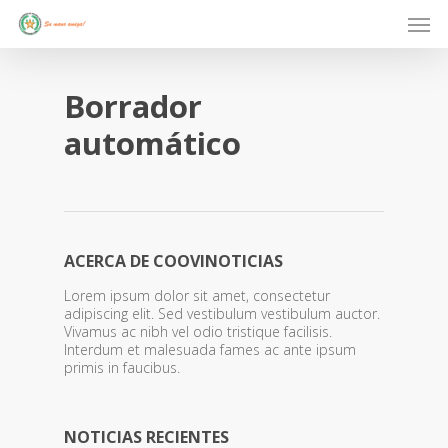
Skip
Men
to
main
content
Borrador
automático
ACERCA DE COOVINOTICIAS
Lorem ipsum dolor sit amet, consectetur
adipiscing elit. Sed vestibulum vestibulum auctor.
Vivamus ac nibh vel odio tristique facilisis.
Interdum et malesuada fames ac ante ipsum
primis in faucibus.
NOTICIAS RECIENTES