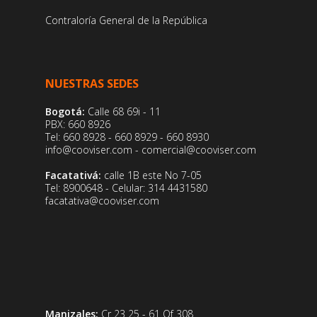
Contraloría General de la República
NUESTRAS SEDES
Bogotá:
Calle 68 69i - 11
PBX: 660 8926
Tel: 660 8928 - 660 8929 - 660 8930
info@cooviser.com - comercial@cooviser.com
Facatativá:
calle 1B este No 7-05
Tel: 8900648 - Celular: 314 4431580
facatativa@cooviser.com
Manizales:
Cr 23 25 - 61 Of 308