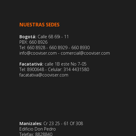
NUESTRAS SEDES
Bogotá:
Calle 68 69i - 11
PBX: 660 8926
Tel: 660 8928 - 660 8929 - 660 8930
info@cooviser.com - comercial@cooviser.com
Facatativá:
calle 1B este No 7-05
Tel: 8900648 - Celular: 314 4431580
facatativa@cooviser.com
Manizales:
Cr 23 25 - 61 Of 308
Edificio Don Pedro
Telefax: 8828840