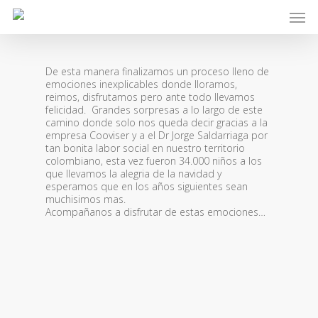
Skip
Men
to
main
content
De esta manera finalizamos un proceso lleno de
Alegremos la
emociones inexplicables donde lloramos,
reimos, disfrutamos pero ante todo llevamos
navidad
felicidad. Grandes sorpresas a lo largo de este
camino donde solo nos queda decir gracias a la
empresa Cooviser y a el Dr Jorge Saldarriaga por
By
Cooviser CTA
30 diciembre,
tan bonita labor social en nuestro territorio
2019
Sin categoría
colombiano, esta vez fueron 34.000 niños a los
que llevamos la alegria de la navidad y
esperamos que en los años siguientes sean
muchisimos mas.
Acompañanos a disfrutar de estas emociones…